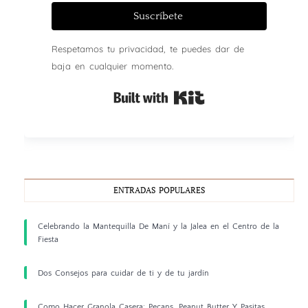
Suscríbete
Respetamos tu privacidad, te puedes dar de
baja en cualquier momento.
Built with Kit
ENTRADAS POPULARES
Celebrando la Mantequilla De Maní y la Jalea en el Centro de la
Fiesta
Dos Consejos para cuidar de ti y de tu jardín
Como Hacer Granola Casera: Pecans, Peanut Butter Y Pasitas