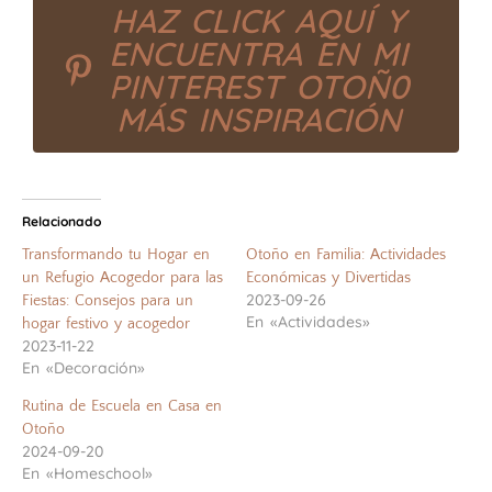
HAZ CLICK AQUÍ Y
ENCUENTRA EN MI
PINTEREST OTOÑ0
MÁS INSPIRACIÓN
Relacionado
Transformando tu Hogar en
Otoño en Familia: Actividades
un Refugio Acogedor para las
Económicas y Divertidas
2023-09-26
Fiestas: Consejos para un
En «Actividades»
hogar festivo y acogedor
2023-11-22
En «Decoración»
Rutina de Escuela en Casa en
Otoño
2024-09-20
En «Homeschool»