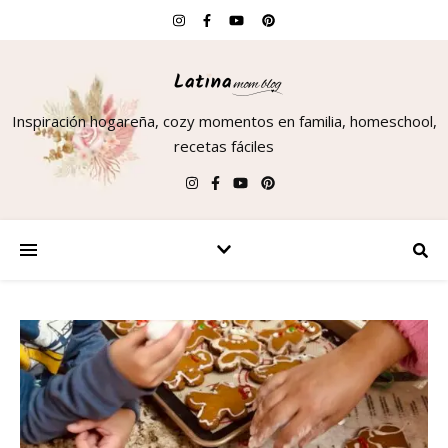
Inspiración hogareña, cozy momentos en familia, homeschool,
recetas fáciles