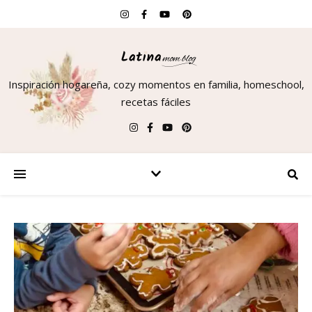
Inspiración hogareña, cozy momentos en familia, homeschool,
recetas fáciles