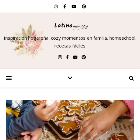
Inspiración hogareña, cozy momentos en familia, homeschool,
recetas fáciles