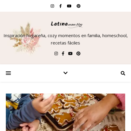
Inspiración hogareña, cozy momentos en familia, homeschool,
recetas fáciles