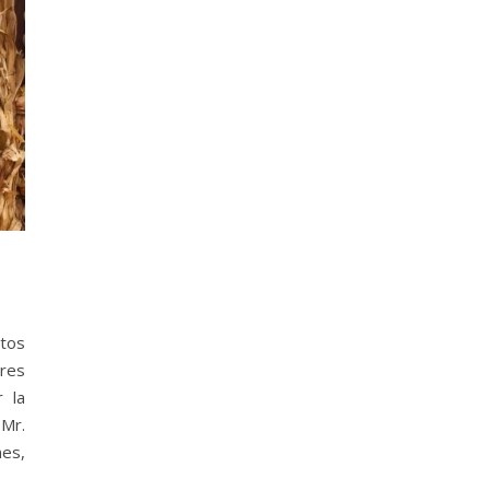
tos
ares
 la
 Mr.
nes,