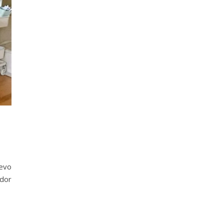
evo
edor