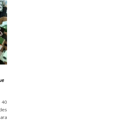
ue
 40
des
para