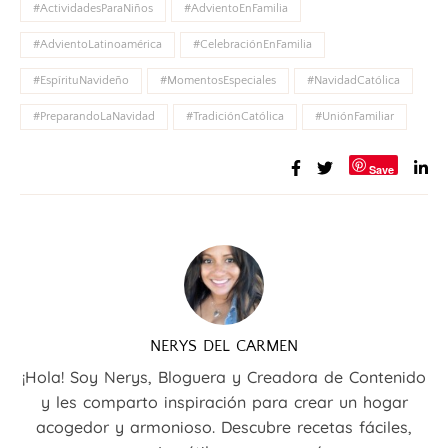
#ActividadesParaNiños
#AdvientoEnFamilia
#AdvientoLatinoamérica
#CelebraciónEnFamilia
#EspírituNavideño
#MomentosEspeciales
#NavidadCatólica
#PreparandoLaNavidad
#TradiciónCatólica
#UniónFamiliar
Save
NERYS DEL CARMEN
¡Hola! Soy Nerys, Bloguera y Creadora de Contenido
y les comparto inspiración para crear un hogar
acogedor y armonioso. Descubre recetas fáciles,